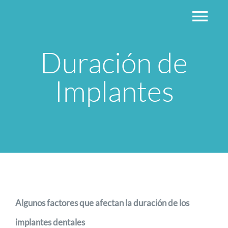
Skip
Togg
to
Navi
content
Duración de
HOME
CLINICA
Implantes
EQUIPO
TRATAMIENTOS
NOTICIAS
CONTACTO
Algunos factores que afectan la duración de los
implantes dentales